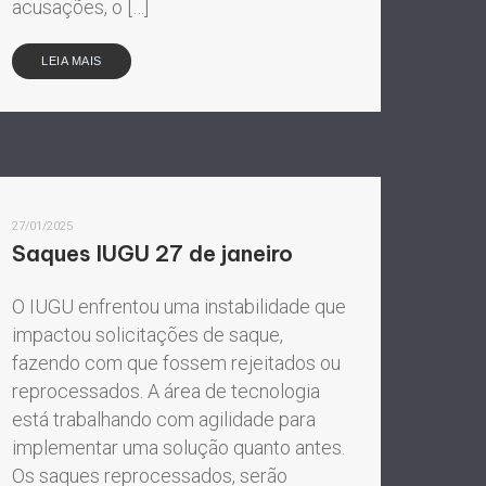
acusações, o […]
LEIA MAIS
27/01/2025
Saques IUGU 27 de janeiro
O IUGU enfrentou uma instabilidade que
impactou solicitações de saque,
fazendo com que fossem rejeitados ou
reprocessados. A área de tecnologia
está trabalhando com agilidade para
implementar uma solução quanto antes.
Os saques reprocessados, serão