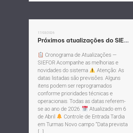
17/03/2026
Próximos atualizações do SIEFOR
Cronograma de Atualizações —
SIEFOR Acompanhe as melhorias e
novidades do sistema
Atenção: As
datas listadas são previsões. Alguns
itens podem ser reprogramados
conforme prioridades técnicas e
operacionais. Todas as datas referem-
se ao ano de 2026.
Atualizado em 6
de Abril
Controle de Entrada Tardia
em Turmas Novo campo “Data prevista
[…]