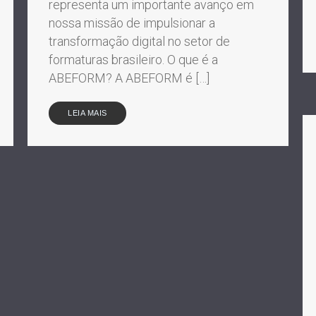
representa um importante avanço em
nossa missão de impulsionar a
transformação digital no setor de
formaturas brasileiro. O que é a
ABEFORM? A ABEFORM é […]
LEIA MAIS