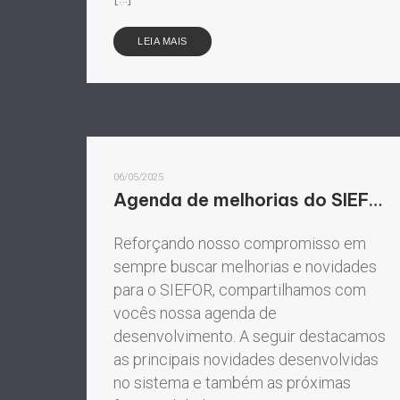
LEIA MAIS
06/05/2025
Agenda de melhorias do SIEFOR
Reforçando nosso compromisso em
sempre buscar melhorias e novidades
para o SIEFOR, compartilhamos com
vocês nossa agenda de
desenvolvimento. A seguir destacamos
as principais novidades desenvolvidas
no sistema e também as próximas