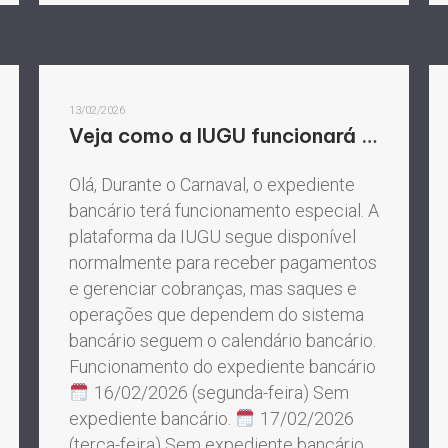
13/02/2026
Veja como a IUGU funcionará no Carnaval!
Olá, Durante o Carnaval, o expediente
bancário terá funcionamento especial. A
plataforma da IUGU segue disponível
normalmente para receber pagamentos
e gerenciar cobranças, mas saques e
operações que dependem do sistema
bancário seguem o calendário bancário.
Funcionamento do expediente bancário
16/02/2026 (segunda-feira) Sem
expediente bancário.
17/02/2026
(terça-feira) Sem expediente bancário.