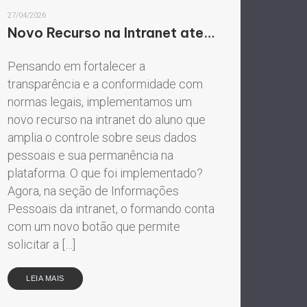
27/04/2026
Novo Recurso na Intranet atendendo à LGPD
Pensando em fortalecer a
transparência e a conformidade com
normas legais, implementamos um
novo recurso na intranet do aluno que
amplia o controle sobre seus dados
pessoais e sua permanência na
plataforma. O que foi implementado?
Agora, na seção de Informações
Pessoais da intranet, o formando conta
com um novo botão que permite
solicitar a […]
LEIA MAIS