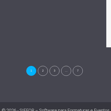
1
2
3
…
7
© 2026 - SIEFOR – Software para Formaturas e Eventos