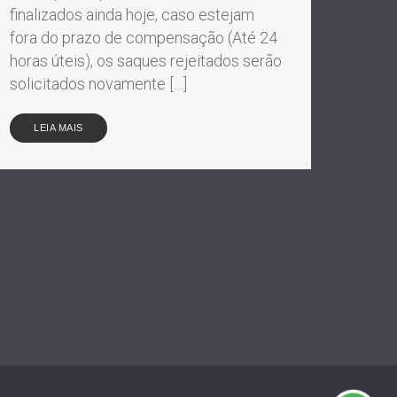
finalizados ainda hoje, caso estejam
fora do prazo de compensação (Até 24
horas úteis), os saques rejeitados serão
solicitados novamente […]
LEIA MAIS