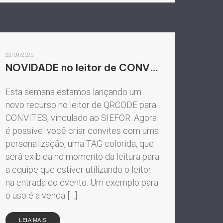
22/09/2025
NOVIDADE no leitor de CONVITES
Esta semana estamos lançando um
novo recurso no leitor de QRCODE para
CONVITES, vinculado ao SIEFOR. Agora
é possível você criar convites com uma
personalização, uma TAG colorida, que
será exibida no momento da leitura para
a equipe que estiver utilizando o leitor
na entrada do evento. Um exemplo para
o uso é a venda […]
LEIA MAIS