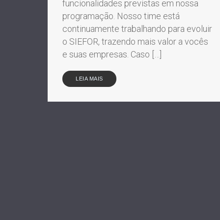
funcionalidades previstas em nossa
programação. Nosso time está
continuamente trabalhando para evoluir
o SIEFOR, trazendo mais valor a vocês
e suas empresas. Caso […]
LEIA MAIS