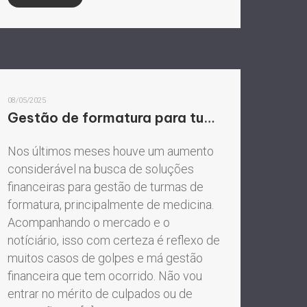
08/05/2025
Gestão de formatura para turmas de medicina
Nos últimos meses houve um aumento
considerável na busca de soluções
financeiras para gestão de turmas de
formatura, principalmente de medicina.
Acompanhando o mercado e o
notíciário, isso com certeza é reflexo de
muitos casos de golpes e má gestão
financeira que tem ocorrido. Não vou
entrar no mérito de culpados ou de